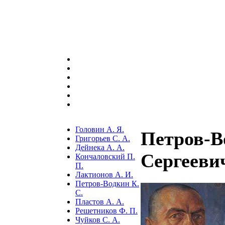
Головин А. Я.
Петров-В
Григорьев С. А.
Дейнека А. А.
Сергееви
Кончаловский П.
П.
Лактионов А. И.
Петров-Водкин К.
С.
Пластов А. А.
Решетников Ф. П.
Чуйков С. А.