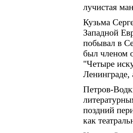
лучистая ман
Кузьма Серг
Западной Ев
побывал в С
был членом 
"Четыре иск
Ленинграде, 
Петров-Водк
литературным
поздний пер
как театрал