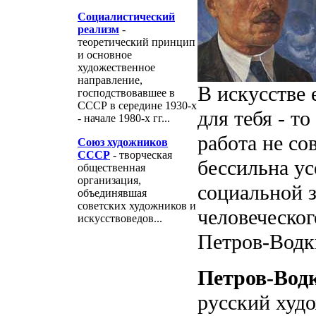
Социалистический
реализм
-
теоретический принцип
и основное
художественное
направление,
В искусстве 
господствовавшее в
СССР в середине 1930-х
для тебя - т
- начале 1980-х гг...
работа не со
Союз художников
СССР
- творческая
бессильна ус
общественная
организация,
социальной з
объединявшая
советских художников и
человеческого
искусствоведов...
Петров-Водк
Петров-Вод
русский худо