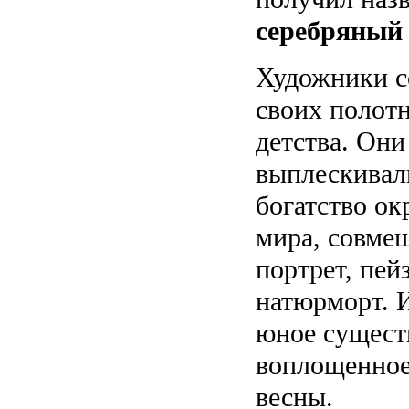
серебряный
Художники с
своих полот
детства. Они
выплескивали
богатство о
мира, совме
портрет, пей
натюрморт. И
юное сущест
воплощенное
весны.