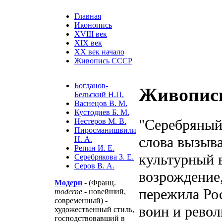
Главная
Иконопись
XVIII век
XIX век
XX век начало
Живопись СССP
Богданов-
Живопись
Бельский Н.П.
Васнецов В. М.
Кустодиев Б. М.
"Серебряны
Нестеров М. В.
Пиросманишвили
слова вызыв
Н. А.
Репин И. Е.
культурный в
Серебрякова З. Е.
Серов В. А.
возрождение,
Модерн
- (Франц.
пережила Рос
moderne
- новейший,
современный) -
воин и рево
художественный стиль,
господствовавший в