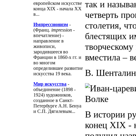
так и назыв
европейском искусстве
конца XIX - начала XX
четверть пр
в...
столетия, чт
Импрессионизм
-
(Франц.
impression
-
блестящих и
впечатление) -
направление в
творческому 
живописи,
зародившееся во
вместила – в
Франции в 1860-х гг. и
во многом
определившее развитие
В. Шенталин
искусства 19 века.
Мир искусства
-
объединение (1898 -
1924) художников,
созданное в Санкт-
Петербурге А.Н. Бенуа
и С.П. Дягилевым...
В истории р
конец XIX - 
получил наз