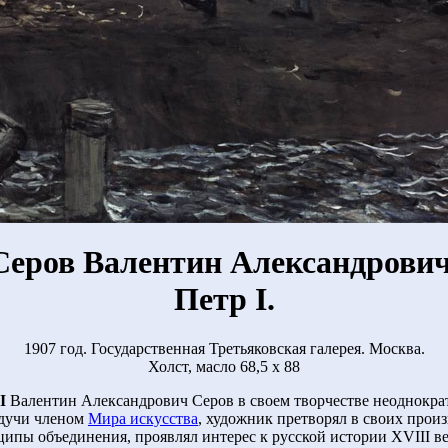
Серов Валентин Александрович
Петр I.
1907 год. Государственная Третьяковская галерея. Москва.
Холст, масло 68,5 х 88
I
Валентин Александрович Серов в своем творчестве неоднокра
удучи членом
Мира искусства
, художник претворял в своих прои
ипы объединения, проявлял интерес к русской истории XVIII в