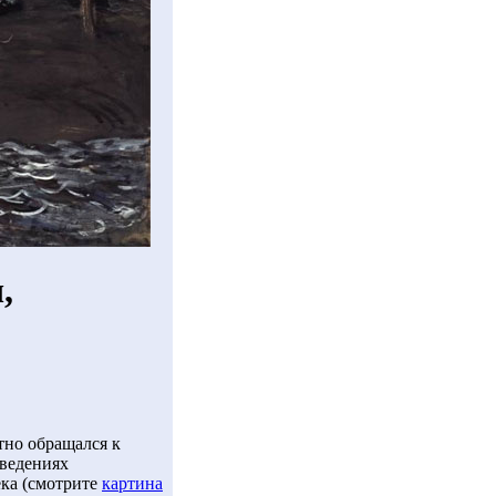
,
тно обращался к
зведениях
ека (смотрите
картина