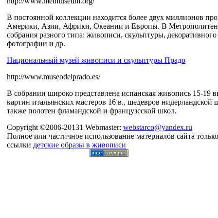
http://www.metmuseum.org/
В постоянной коллекции находится более двух миллионов про
Америки, Азии, Африки, Океании и Европы. В Метрополитен
собрания разного типа: живописи, скульптуры, декоративного 
фотографии и др.
Национальный музей живописи и скульптуры Прадо
http://www.museodelprado.es/
В собрании широко представлена испанская живопись 15-19 вв
картин итальянских мастеров 16 в., шедевров нидерландской ш
также полотен фламандской и французсской школ.
Copyright ©2006-20131 Webmaster:
webstarco@yandex.ru
Полное или частичное использование материалов сайта только
ссылки
детские образы в живописи