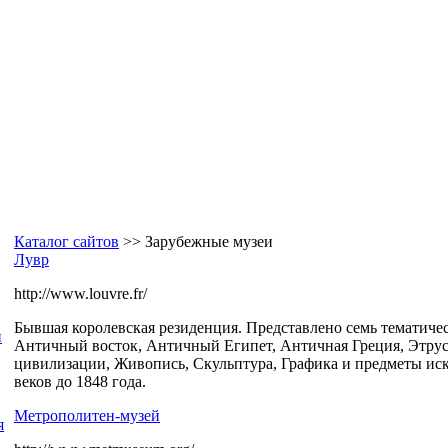
Каталог сайтов
>> Зарубежные музеи
Лувр
http://www.louvre.fr/
Бывшая королевская резиденция. Представлено семь тематиче
и
Античный восток, Античный Египет, Античная Греция, Этрус
цивилизации, Живопись, Скульптура, Графика и предметы иск
веков до 1848 года.
Метрополитен-музей