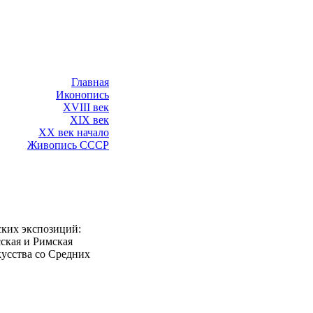
Главная
Иконопись
XVIII век
XIX век
XX век начало
Живопись СССP
ских экспозиций:
ская и Римская
усства со Средних