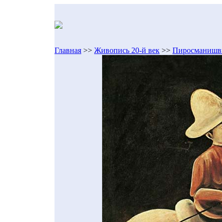
Главная
>>
Живопись 20-й век
>>
Пиросманишви