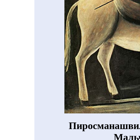
Пиросманашвил
Мальч