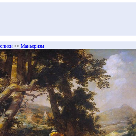
описи
>>
Маньеризм