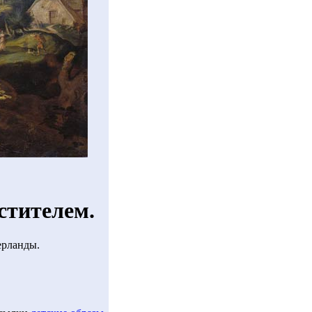
стителем.
ерланды.