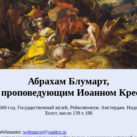
Абрахам Блумарт,
 проповедующим Иоанном Кре
660 год. Государственный музей, Рейксмюзеум. Амстердам. Нид
Холст, масло 139 х 188
 Webmaster:
webstarco@yandex.ru