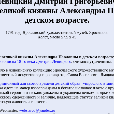
евицкий Дмитрий Григорьеви
великой княжны Александры П
детском возрасте.
1791 год. Ярославский художественный музей. Ярославль.
Холст, масло 57.5 х 45
 великой княжны Александры Павловны в детском возрасте
вописца 18-го века Дмитрия Левицкого
, считался утраченным.
ло в живописную коллекцию Ярославского художественного музе
звестный искусствовед и реставратор Савва Васильевич Ямщик
диционный для своего времени детский образ - «взрослого в ми
а одета на манер взрослой дамы в богатое шелковое платье с к
ькой героини изыскано уложены и украшены венком из ярких ж
 сквозь сдержанность и величие, надлежащие статусу великой кн
етскую живость и свежесть.
 Webmaster:
webstarco@yandex.ru