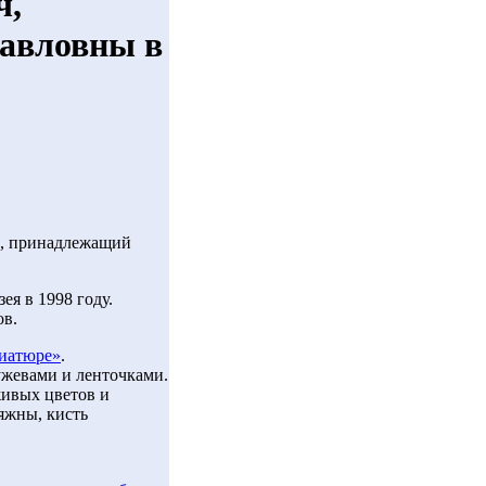
ч,
авловны в
, принадлежащий
я в 1998 году.
ов.
ниатюре»
.
ружевами и ленточками.
ивых цветов и
яжны, кисть