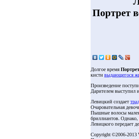
Л
Портрет 
Долгое время
Портрет
кисти
выдающегося жи
Произведение поступи
Дарителем выступил и
Левицкий создает
тра
Очаровательная девочк
Пышные волосы мален
бриллиантов. Однако,
Левицкого передает д
Copyright ©2006-2013