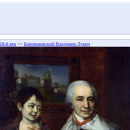
18-й век
>>
Боровиковский Владимир Лукич